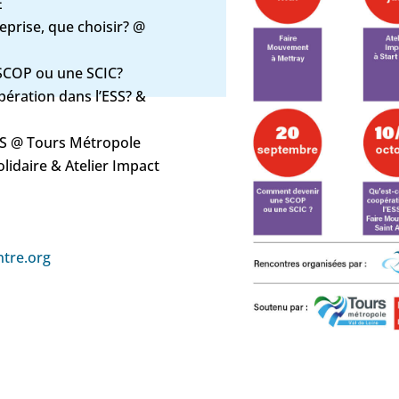
E
reprise, que choisir? @
SCOP ou une SCIC?
pération dans l’ESS? &
SS @ Tours Métropole
olidaire & Atelier Impact
tre.org